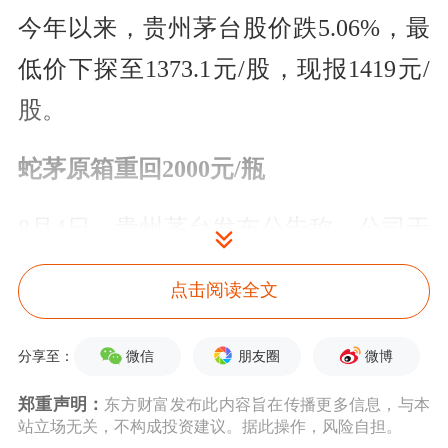
今年以来，贵州茅台股价跌5.06%，最
低价下探至1373.1元/股，现报1419元/
股。
蛇茅原箱重回2000元/瓶
8月4日，贵州茅台发布公告称，公司于
2025年7月已累计回购股份69600股，占
点击阅读全文
总股本的0.0055%，购买最高价为
1449.42元/股，最低价为1418.06元/股，
微信
朋友圈
微博
分享至：
支付金额为9993.17万元。
郑重声明：
东方财富发布此内容旨在传播更多信息，与本
站立场无关，不构成投资建议。据此操作，风险自担。