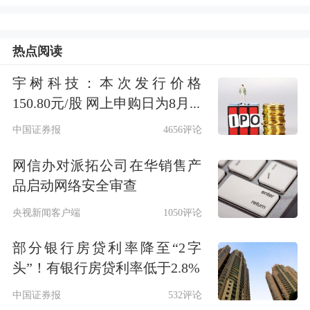
截至2025年7月底，贵州茅台已累计回
购股份345.17万股，占总股本的
热点阅读
0.2748%，购买最高价为1639.99元/股，
宇树科技：本次发行价格
最低价为1408.29元/股，已累计支付总
150.80元/股 网上申购日为8月...
金额为53.01亿元。
中国证券报
4656评论
市场认为，贵州茅台回购主要有两方面
网信办对派拓公司在华销售产
原因：一是白酒行业仍在调整期，面临
品启动网络安全审查
产能过剩、库存高企、价格倒挂等问
央视新闻客户端
1050评论
题；二是新“国九条”明确提出引导上市
部分银行房贷利率降至“2字
公司回购股份后依法注销，展现监管层
头”！有银行房贷利率低于2.8%
对资本市场的关注和重视，提振投资者
中国证券报
532评论