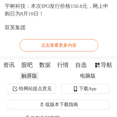
均已有“茅台酱香·万家共享”店铺在线
宇树科技：本次IPO发行价格150.8元，网上申
购日为8月10日！
营业。
双英集团
中国基金报记者查询北京地区美团闪购
后发现，一家名为“茅台酱香·万家共
点击查看更多内容
享”的商家在售茅台多个系列产品。店
铺显示配送方式为美团专送，平均配送
资讯
股吧
数据
行情
自选
导航
时间仅在25分钟以内。
触屏版
电脑版
给网站提点意见
下载App
低版本下载指南