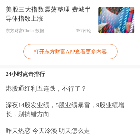
对公司未来发展的信心。
美股三大指数震荡整理 费城半
导体指数上涨
酒类行情监测平台“今日酒价”上的批发
东方财富Choice数据
357评论
参考价显示，8月4日，茅台生肖蛇酒原
箱报2000元/瓶，较上一日上涨5元，重
打开东方财富APP查看更多内容
回2000元/瓶关口。
24小时点击排行
消息面上，7月以来，“茅台酱香·万家
港股通红利五连跌，不行了？
共享”开始在全国范围陆续上线美团闪
深夜14股发业绩，5股业绩暴雷，9股业绩增
购，近期将加速入驻。据媒体报道，美
长，别搞错方向
团闪购平台内的“茅台酱香·万家共
昨天热恋 今天冷淡 明天怎么走
享”系茅台官方授权店。目前全国多地