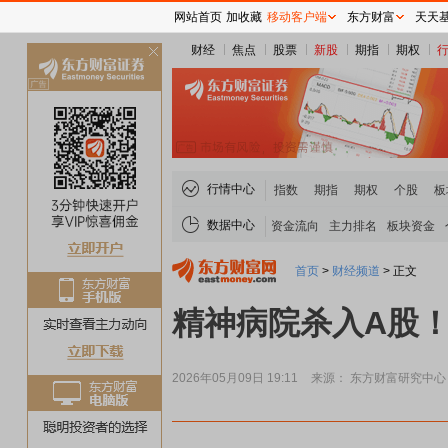
网站首页
加收藏
移动客户端
东方财富
天天
财经
焦点
股票
新股
期指
期权
关
闭
行情中心
指数
期指
期权
个股
板
数据中心
资金流向
主力排名
板块资金
首页
>
财经频道
>
正文
精神病院杀入A股！
2026年05月09日 19:11
来源： 东方财富研究中心