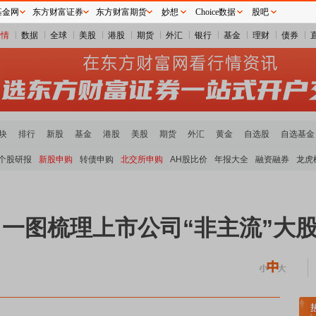
基金网
东方财富证券
东方财富期货
妙想
Choice数据
股吧
行情
数据
全球
美股
港股
期货
外汇
银行
基金
理财
债券
块
排行
新股
基金
港股
美股
期货
外汇
黄金
自选股
自选基金
个股研报
新股申购
转债申购
北交所申购
AH股比价
年报大全
融资融券
龙虎
一图梳理上市公司“非主流”大
煤炭板块领涨
贵金属板块走强
半导体板块活跃
沪深资金流向
A股估值分析全览