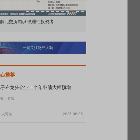
市价委托那么多种，究竟怎么用？
北交所顶格打
一键关注财经大咖
热点推荐
电子布龙头企业上半年业绩大幅预增
海证券报
1
人评论
2026-08-05