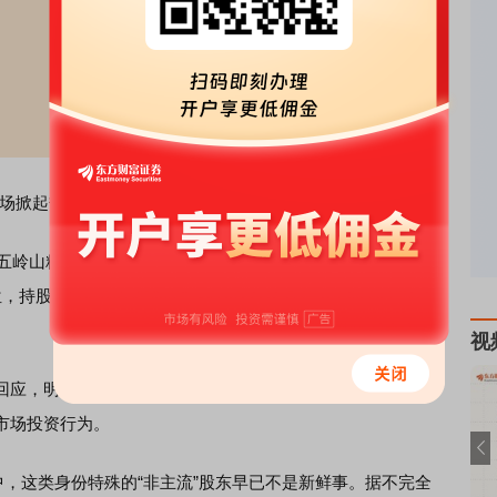
场掀起热议。
五岭山精神病
医院
有限公司以143万股的持股量、0.36%的流
，持股市值超1000万元，更是将知名机构
高盛
国际挤到了第
视
应，明确该院为一所二级精神病专科
医院
，为营利性民营
市场投资行为。
这类身份特殊的“非主流”股东早已不是新鲜事。据不完全