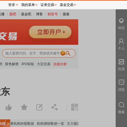
登录
我的菜单
证券交易
基金交易
直播
股吧
基金吧
博客
财富号
搜索
动态
个人
0
榜
限售解禁
IPO审核
大宗交易
估值分析
自选
股东
消息
搜索
重要机构持股数据
机构调研数据一览
主力最新动向
上市公司限售股解禁一览