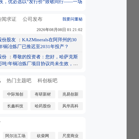
夜，优必选以“发行价”致敬同行——一场
召集全球部分大型矿业公司高管开会
赛道的价值重估！
际拟私有化退市 国泰海通国际化战略步伐
传闻求证
公司发布
我要问董秘
违法 金融监管总局原局长李云泽被罢免全
2026年08月08日 01:21:02
表
料加速！产业链个股梳理
股份股友
：
KAZMinerals在阿拜州的30
巨头唱多新兴市场！外资最新观点来了
/年铜冶炼厂已推迟至2031年投产？
虎榜复盘：中国稀土净买额居首
股份
：
尊敬的投资者：您好，哈萨克斯
回应美国机器人销售禁令：不会影响现有主
0万吨/年铜冶炼厂项目协议尚未生效，如
售
拉！大牛股利好来袭！业绩大增86%
有相关进展且达到披露标准，公司将严
中证全指年线由跌转涨 市场量能同步回暖
照有关规定及时履行信息披露义务。感
吧
热门主题吧
科创板吧
的关注！
仍年内领跑？
向资金最新动向（附十大成交股）
中际旭创
有研新材
兆易创新
两倍做多海力士”首周 灵活杠杆了吗？表现
PO路演 王兴兴：让智能机器人更早、更好
长鑫科技
哈药股份
风华高科
会服务
多亿美元现金 SK海力士成韩国债市“超级买
号
续加仓中际旭创H股 持股比例升至15.02%
美股吃饱！“受伤”的韩国散户大军重返华尔
阿尔法工场
砍柴网
尺度商业