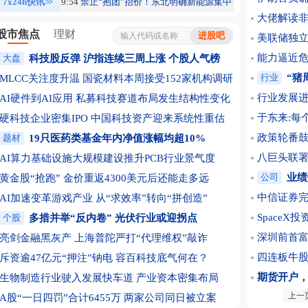
个新理由
7x24h快讯
09:54
>>
禁止“抱团”抬价！东北明确新能源集中报价仅限同省同集团
09:5
大佬解读非
股市焦点
理财
美联储独立
能力逼近危险
大盘
科技股反弹 沪指连续三周上涨
个股人气榜
行业
“猪
MLCC关注度升温 国瓷材料本周接受152家机构调研
行业发展进
AI硬件到AI应用 私募科技赛道布局发生结构性变化
于东来:每
硬科技企业密集IPO 中国科技资产迎来系统性重估
政策轮番鼓
题材
19只医药类基金年内净值涨幅均超10%
八巨头联署
AI算力基础设施大规模建设推升PCB行业景气度
公司
业绩
黄金股“抢跑” 金价重返4300美元后还能走多远
中信证券完
AI加速变革游戏产业 从“求效率”转向“拼创造”
Space
个股
多措并举“反内卷” 光伏行业或迎拐点
深圳前首富
亮剑金融黑灰产 上海普陀严打“代理维权”敲诈
四连板牛
斥资逾47亿元“押注”钠电 容百科技底气何在？
期货开户
生物制造行业驶入发展快车道 产业资本密集布局
上一
光大证券
A股“一日四罚”合计6455万 两家公司同日被立案