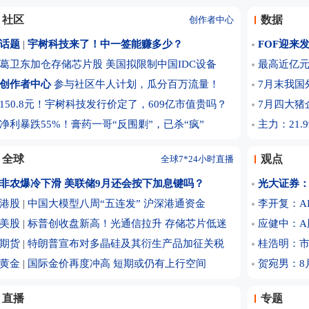
宇树科技I
社区
数据
创作者中心
特朗普称要
话题
|
宇树科技来了！中一签能赚多少？
FOF迎来
亿美元
黄金股“抢
葛卫东加仓存储芯片股
美国拟限制中国IDC设备
最高近亿
凌晨突然
创作者中心
参与社区牛人计划，瓜分百万流量！
7月末我国
应健中：A
150.8元！宇树科技发行价定了，609亿市值贵吗？
7月四大猪
桂浩明：“
净利暴跌55%！膏药一哥“反围剿”，已杀“疯”
主力：21.
李开复：A
测的事情
预计“白海
全球
观点
全球7*24小时直播
登陆
联合国特
非农爆冷下滑 美联储9月还会按下加息键吗？
光大证券
多来最高
标普500
港股
|
中国大模型八周“五连发”
沪深港通资金
李开复：A
块普跌 国
伊朗官员
美股
|
标普创收盘新高！光通信拉升 存储芯片低迷
应健中：A
体框架
SK海力士
期货
|
特朗普宣布对多晶硅及其衍生产品加征关税
桂浩明：市
新建两座
8月7日晚
黄金
|
国际金价再度冲高 短期或仍有上行空间
贺宛男：8
北京：非
8月7日东
直播
专题