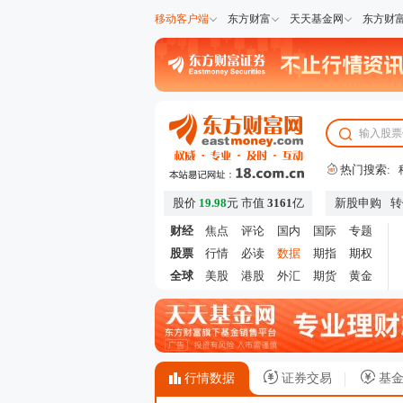
移动客户端
东方财富
天天基金网
东方财
热门搜索:
股价
19.98
元
市值
3161
亿
新股申购
转
财经
焦点
评论
国内
国际
专题
股票
行情
必读
数据
期指
期权
全球
美股
港股
外汇
期货
黄金
行情数据
证券交易
基金