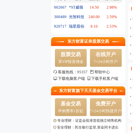
002667
*ST威领
14.50
2.98%
300489
光智科技
240.00
2.59%
920717
瑞星股份
8.10
2.53%
东方财富证券股票交易
股票交易
在线开户
享VIP惊喜佣金
7×24小时开户
客服热线：95357
帮助中心
下载电脑客户端
下载手机客户端
东方财富旗下天天基金交易平台
基金交易
免费开户
申购费率1折起
7×24小时快捷开户
专业理财：证监会批准首批独立销售机构
安全理财：民生银行监管,资金同卡进出