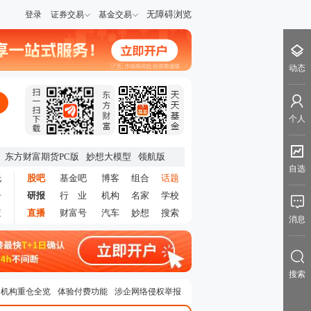
无障碍浏览
登录
证券交易
基金交易
动态
个人
东方财富期货PC版
妙想大模型
领航版
自选
托
股吧
基金吧
博客
组合
话题
告
研报
行 业
机构
名家
学校
查
直播
财富号
汽车
妙想
搜索
消息
搜索
机构重仓全览
体验付费功能
涉企网络侵权举报