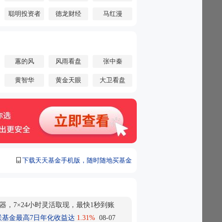
斥资54万亿韩元扩张芯片业务！并敲定三季
聪明投资者
德龙财经
马红漫
东回报方案
抢移动通信市场？电信巨头掌门人：星链威
了
cm”涨停！医药生物板块涨幅创近一月新高
信运营商市场 寻找中国基站厂商合作？英
业发布倡议 知情人士称或配套惩罚措施
蕙的风
风雨看盘
张中秦
I扩产冲击 中际旭创尾盘跳水 公司回应：7
黄智华
黄金天眼
大卫看盘
引至今有效
芯片利好来了！PCB概念股延续强势 创新
股收盘：恒指涨0.54% 药明生物领涨成分股
停复盘：74只股涨停 百花医药4连板
续第21个月增持黄金
又要来了？知名机构：两大逆风将转为顺风
仓好时机！
AI行情 他只吃到AI回撤？又一只基金
下载天天基金手机版，随时随地买基金
放利好！昔日“黄金赛道”集体飙涨！重估
款设备以旧换新回收价格 并新增多款安卓
首次4连涨！中际旭创尾盘突然跳水 发生
器，7×24小时灵活取现，最快1秒到账
黑马计划大幅扩产 全力押注800G、1.6Tb
联基金最高7日年化收益达
1.31%
08-07