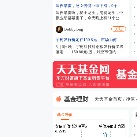
深夜暴雷，汤臣倍健业绩下滑，9个业绩暴雷，22个业绩增长
深夜暴雷啊，稀土龙头，消费龙头，中
报业绩都暴雷了，今天晚上有31个公司
发布中报，24个利润增长，7个业绩下
滑，汤臣倍健利润下滑18%，中国稀土
关注
Bobbylong
第二季度收入竟然下滑3成，利润金额超
过5亿，还有不错增长的只有3个，拉卡
宇树发行价定在150.8元，市场为何没那么“热烈”？
拉，寒武纪和广合科技。不过拉卡拉二
8月6日晚，宇树科技科创板发行价尘埃
季度利润是下滑的，寒武纪的业绩增速
落定——150.80元/股，对应市值约
也是下滑的，只有广合科技是加速高增
609.93亿元。消息出来后，不少股民朋
长的。 8月7日晚上发布中报利润增速的
友第一反应是算中签收益，但更值得观
公司名单： 朗科科技，收入增102%到
察的是，今天机器人板块走得相当温
9.66...
和，没有出现预想中的集体狂欢，这到
底是为什么？ 先说说大家最关心的钱袋
子问题。中一签（500股）要缴款7.54万
元，门槛不低。如果参考过往高溢价新
股的首日表现，有人测算要是涨300%，
基金理财
一签能赚二十多万；涨450%的话，三...
天天基金首页
净值
基金净值