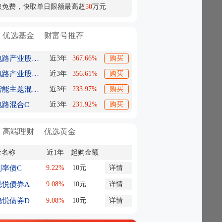
取免费，快取单日限额最高超
50
万元
优选基金
财富号推荐
财通集成电路产业股票A
近3年
367.66%
购买
财通集成电路产业股票C
近3年
356.61%
购买
东方人工智能主题混合C
近3年
233.97%
购买
电路混合C
近3年
231.92%
购买
高端理财
优选黄金
金名称
近1年
起购金额
利率债C
9.22%
10元
详情
稳悦债券A
9.08%
10元
详情
稳悦债券D
9.08%
10元
详情