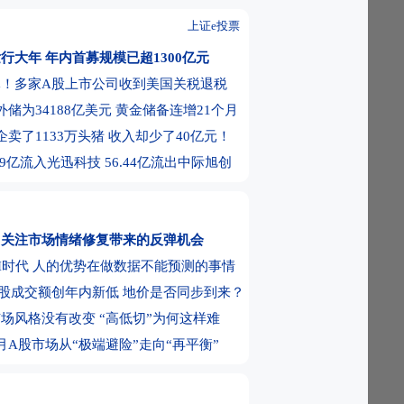
PO倒计时 下周一启动申购！受益股曝光
上证e投票
夺回矿产超级大国地位 向关键矿产投资30
发行大年 年内首募规模已超1300亿元
跑” 金价重返4300美元后还能走多远
元！多家A股上市公司收到美国关税退税
下挫！美存储巨头跳水
外储为34188亿美元 黄金储备连增21个月
股成交额创年内新低 地价是否同步到来？
企卖了1133万头猪 收入却少了40亿元！
高低切”为何这样难？
99亿流入光迅科技 56.44亿流出中际旭创
I时代 人的优势在“右脑” 做出数据不能预
豚”明晚将在浙江舟山到福建福鼎一带沿海
使：也门再次爆发大规模冲突风险升至四年
：关注市场情绪修复带来的反弹机会
水平
指数再创收盘新高 光通信板块大涨、存储板
I时代 人的优势在做数据不能预测的事情
际金价走高
称已与阿曼就霍尔木兹海峡通行问题明确总
股成交额创年内新低 地价是否同步到来？
批准54万亿韩元芯片扩产计划！在龙仁清州
场风格没有改变 “高低切”为何这样难
晶圆厂
间央视新闻联播要闻集锦
月A股市场从“极端避险”走向“再平衡”
京籍家庭购房社保个税缴纳年限下调为一年
方财富财经晚报（附新闻联播）