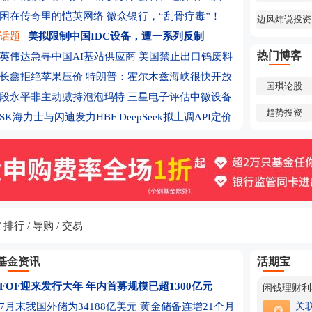
街怀抱
SK海力士
困在传奇里的恺英网络
微众银行，“刮骨疗毒”！
边风炜说投资
度出台股
马斯克要
话题
|
美拟限制中国IDC设备，遭一系列反制
胁被夸大
多股“20
热门博客
英伟达急寻中国AI基站供应商
美国禁止出口钨废料
加速进入电
长鑫拒绝苹果压价
特朗普：霍尔木兹海峡很快开放
伟达否认
八家硅料企
国琪论股
段永平非主动减持泡泡玛特
三星电子评估中微设备
或受AAO
趋势投资
SK海力士与闪迪发力HBF
DeepSeek拟上调API定价
月订单指
盘后 存储
药走高
8月7日港
8月7日涨
中国央行连
黄金牛市
现在是建
别人吃的是
排行
导购
交易
亏“红了”
六大龙头释
基金资讯
活期宝
来了？
苹果上调多
机型
A股下半年
FOF迎来发行大年 年内首募规模已超1300亿元
闲钱理财利
了什么？
美股光模块
7月末我国外储为34188亿美元 黄金储备连增21个月
关