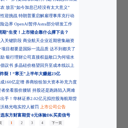
3
一夜上涨30元 金饰克价重回1300元
09:48
白宫经济顾问称特朗普与美联储主席
农 放言“如今加息已经没有太大意义”
性迎挑战 特朗普重启解雇理事库克行动
边界 OpenAI暂停Astra部分研发工作
周期”生变！上市猪企靠什么撑下去？
入关键阶段 商业航天企业近期密集融资
个项目都要是国际一流品质 达不到都关了
励 银行理财公司直接权益敞口为何缩水
倡议书 多晶硅价格望回升至成本线以上
炸裂！“寒王”上半年大赚超23亿
成160亿定增 券商纷纷加大资本补充力度
X投资者坐看股价腰斩 持股还是跑路陷入两难
出手！华林证券2.02亿元拟控股海航期货
股沃格光电实控人被罚
上市公司公告
，选东方财富期货
0元体验DK买卖信号
页
1
2
3
4
下一页
：关注市场情绪修复带来的反弹机会