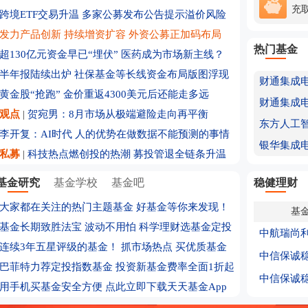
充
产品
跨境ETF交易升温 多家公募发布公告提示溢价风险
发力产品创新 持续增资扩容 外资公募正加码布局
热门基金
超130亿元资金早已“埋伏” 医药成为市场新主线？
半年报陆续出炉 社保基金等长线资金布局版图浮现
黄金股“抢跑” 金价重返4300美元后还能走多远
观点
|
贺宛男：8月市场从极端避险走向再平衡
李开复：AI时代 人的优势在做数据不能预测的事情
银华集成
私募
|
科技热点燃创投的热潮 募投管退全链条升温
基金研究
基金学校
基金吧
稳健理财
大家都在关注的热门主题基金
好基金等你来发现！
基
基金长期致胜法宝 波动不用怕 科学理财选基金定投
中航瑞尚
连续3年五星评级的基金！
抓市场热点 买优质基金
中信保诚
巴菲特力荐定投指数基金
投资新基金费率全面1折起
中信保诚
用手机买基金安全方便 点此立即下载天天基金App