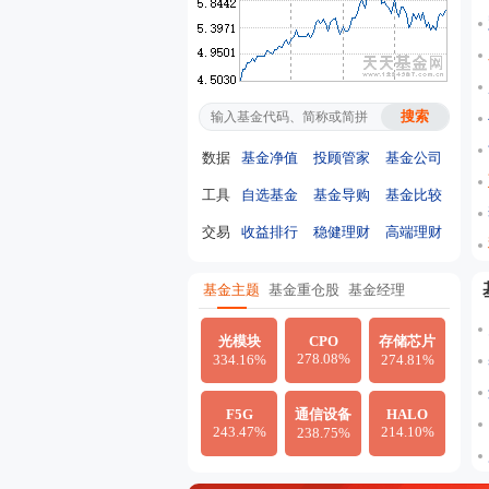
数据
基金净值
投顾管家
基金公司
工具
自选基金
基金导购
基金比较
交易
收益排行
稳健理财
高端理财
基金主题
基金重仓股
基金经理
光模块
CPO
存储芯片
278.08%
334.16%
274.81%
F5G
通信设备
HALO
243.47%
214.10%
238.75%