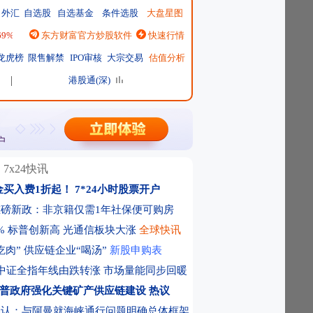
外汇
自选股
自选基金
条件选股
大盘星图
.69%
|
恒生指数
东方财富官方炒股软件
25668.03
↑137.75 ↑0.54%
快速行情
|
日经225
65606.71
↓-76.55 ↓-0.12%
|
龙虎榜
限售解禁
IPO审核
大宗交易
估值分析
港股通(深)
7x24快讯
金买入费1折起！
7*24小时股票开户
磅新政：非京籍仅需1年社保便可购房
% 标普创新高 光通信板块大涨
全球快讯
吃肉” 供应链企业“喝汤”
新股申购表
中证全指年线由跌转涨 市场量能同步回暖
普政府强化关键矿产供应链建设
热议
确认：与阿曼就海峡通行问题明确总体框架