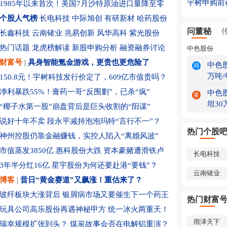
宇树申购前
1985年以来首次！美国7月沙特原油进口量降至零
点监控
特朗普将
人形机器人
个股人气榜
长电科技
中际旭创
有研新材
哈药股份
国泰君安国
问董秘
长鑫科技
云南锗业
兆易创新
风华高科
紫光股份
加快
因严重违纪
热门话题
龙虎榜解读
新股申购分析
融资融券讨论
中色股份
国人大代
CRO订单
财富号
|
具身智能氪金游戏，更贵也更危险了
中色
全球资管
万吨
150.8元！宇树科技发行价定了，609亿市值贵吗？
8月7日龙
净利暴跌55%！膏药一哥“反围剿”，已杀“疯”
中色
宇树科技
坦3
“椰子水第一股”崩盘背后是巨头收割的“阳谋”
要产品销
盘前直线猛
后续
说好十年不卖 段永平减持泡泡玛特“言行不一”？
连涨4天！
格按
热门个股
神州控股仍靠金融赚钱，实控人陷入“离婚风波”
谢您
哪些板块
8月7日北
市值蒸发3850亿 惠科股份大跌 资本豪赌遭滑铁卢
长电科技
改名“最多
3年半分红16亿 星宇股份为何还要赴港“要钱”？
如何？
宇树科技I
云南锗业
博客
|
昔日“黄金赛道”又飙涨！重估来了？
地为全社
坐拥600
玻纤板块大涨背后
银屑病市场又要催生下一个药王
热门财富
方”
摩根大通继
玩具公司高乐股份再遇神秘甲方
统一冰火两重天！
韩股跌倒 
雨泽天下
瑞幸规模扩张到头？
煤炭故事会否在电解铝重演？