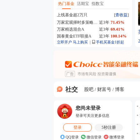
热门基金
活期宝
指数宝
上线基金超2万只
[
查收益
]
万家宏观择时多策略混合A
近3年
71.45%
万家精选混合A
近3年
69.41%
国泰黄金ETF联接A
近3年
100.14%
立即开户
马上购买
|
手机买基金1折起
社交
股吧
财富号
博客
您尚未登录
登录可关注更多信息
登录
5秒注册
QQ登录
微信登录
微博登录