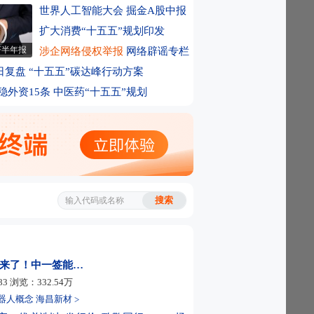
及预期 现货黄金涨幅扩大至3%
世界人工智能大会
掘金A股中报
间上市公司利好消息一览(附名单)
季
扩大消费“十五五”规划印发
新变化！沙特、土耳其、巴基斯坦签署共同
济半年报
涉企网络侵权举报
网络辟谣专栏
农就业人数意外减少2.3万人 不及市场预期
日复盘
“十五五”碳达峰行动方案
月增持！金价迎来强势反弹 新一轮上行窗口
稳外资15条
中医药“十五五”规划
半年归母净利润同比增长122.61%
27%！美股超级牛股业绩崩了！华尔街：
规出台 125只产品或受影响 两类LOF最晚
退市
间沪深上市公司重大事项公告最新快递
出手！LOF退市新规剑指高溢价风险
理人上报创业板算力、创业板金融科技ET
增 稀土细分原料火了
本周对近期股价严重异常波动的传智教育、
重点监控
球第一！我国核电分布一览
#宇树科技来了！中一签能赚多少？#
83
浏览：
332.54
万
？两只高价新股中签难
器人概念
海昌新材
>
本周对爱丽家居等严重异常波动股票进行重