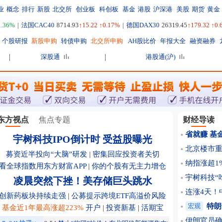
业
概念
排行
新股
北交所
创业板
科创板
基金
港股
沪深港
美股
期货
黄金
1.36%
|
法国CAC40
8714.93
↑15.22 ↑0.17%
|
德国DAX30
26319.45
↑179.32 ↑0
个股研报
新股申购
转债申购
北交所申购
AH股比价
年报大全
融资融券
深股通
港股通(沪)
东方视点
焦点专题
财经导读
省就赚 基
宇树科技IPO倒计时 受益股曝光
北京楼市重
募资近半投向“大脑”研发
|
密集回应投资者关切
纳指涨超1
看全球指数用东方财富APP
|
你的个股有无主力增仓
宇树科技“
凌晨突然下挫！美存储巨头跳水
连涨4天！
创新药板块持续走强
|
公募提示跨境ETF高溢价风险
宏观
特朗
基金近1年最高涨超223%
开户
|
投资新基
|
活期宝
伊朗官员