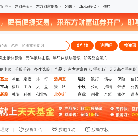
富证券
东财基金
东方财富期货
妙想
Choice数据
股吧
查行情
进股吧
搜资讯
稀土板块领涨
元件板块走强
半导体板块活跃
沪深资金流向
A股估值分析全览
重要机构持股数据
机构调研数据一览
主力最新动向
债申购
千股千评
条件选股
|
产品：
东方财富PC版
/
手机版
天天基金手机版
上市公司限售股解禁一览
昨日涨停
基金
净值
定投
排 行
活期宝
理财
银行
债券
保险
信
市场
板块
主力
大 盘
策 略
个股
公司
点睛
评级
公
新股
融资
科创
创业板
北交所
商业
创业
产经
媒体
调
理财
投资组合
股吧互动
股民学校