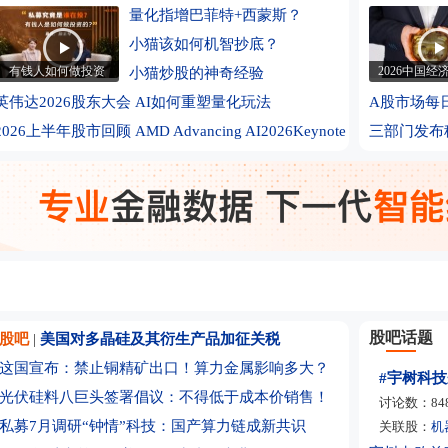
非农数据不
量化指增巴菲特+西蒙斯？
8月7日晚
小猫该如何机智抄底？
中东局势
有钱人如何做投资
2026中国经
小猫炒股的神奇经验
防务协议
美国7月非
英伟达2026股东大会
AI如何重塑量化玩法
A股市场每
连续21个
2026上半年股市回顾
AMD Advancing AI2026Keynote
三部门发布
开启？
寒武纪：上
突然暴跌超
大幅下调
LOF退出新
2027年底
8月7日晚
沪深交易所
多家基金管
F
光纤需求激
股吧话题
股吧
|
美国对多晶硅及其衍生产品加征关税
深交所：
这国宣布：禁止铜精矿出口！算力金属影响多大？
高争民爆
总规模全
光伏硅料八巨头签署倡议：不得低于成本价销售！
讨论数：
84
一签10万
私募7月调研“钟情”科技：国产算力链成新共识
关联股：
机
上交所：