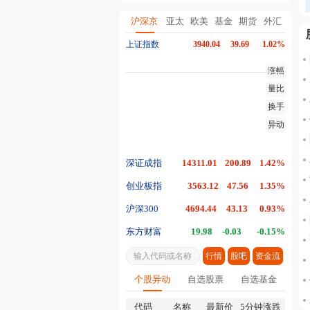
AGI之后 硅谷又为资本开支找了一
沪深京
亚太
欧美
基金
期货
外汇
上证指数
3940.04
39.69
1.02%
涨幅
量比
换手
异动
深证成指
14311.01
200.89
1.42%
创业板指
3563.12
47.56
1.35%
沪深300
4694.44
43.13
0.93%
东方财富
19.98
-0.03
-0.15%
行情
股吧
资金流
个股异动
自选股票
自选基金
代码
名称
最新价
5分钟涨跌